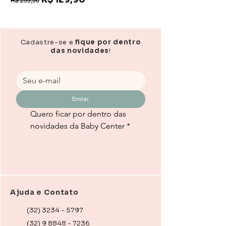
R$ 299,90
Cuidados: limpeza com pano úmido e
sabão neutro. Evite exposição ao sol
e umidade prolongada.
Cadastre-se e
fique por dentro
Para quem busca organização, conforto
das novidades
!
e estilo em um só produto.
Adicione ao
carrinho e transforme sua rotina com
mais praticidade!
Enviar
Quero ficar por dentro das 
novidades da Baby Center
*
Ajuda e Contato
(32) 3234 - 5797
(32) 9 8848 - 7236