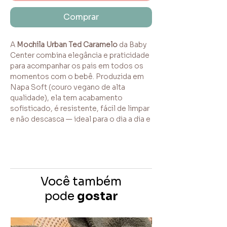
Comprar
A
Mochila Urban Ted Caramelo
da Baby
Center combina elegância e praticidade
para acompanhar os pais em todos os
momentos com o bebê. Produzida em
Napa Soft (couro vegano de alta
qualidade), ela tem acabamento
sofisticado, é resistente, fácil de limpar
e não descasca — ideal para o dia a dia e
viagens.
Destaques do Produto
Design inteligente e funcional
: 9
Você também
bolsos, incluindo 3 térmicos (2
laterais e 1 frontal), perfeitos para
pode
gostar
manter mamadeiras, papinhas e
lanches na temperatura certa.
Pronta para tudo
: acompanha