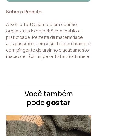
Sobre o Produto
A Bolsa Ted Caramelo em courino
organiza tudo do bebê com estilo e
praticidade. Perfeita da maternidade
aos passeios, tem visual clean caramelo
com pingente de ursinho e acabamento
macio de fácil limpeza. Estrutura firme e
abertura ampla garantem acesso rápido
aos itens, tornando a rotina mais leve.
Destaques do Produto
Você também
Espaçosa e funcional
: bolso frontal
com zíper e bolsos laterais para
pode
gostar
fraldas, roupinhas e acessórios.
Acesso facilitado
: zíper duplo e
compartimentos internos para
separar o essencial.
Conforto no transporte
: alças de