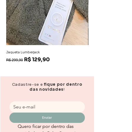
Jaqueta Lumberjack
Macacão Aurora
Preço normal
Preço promocional
Preço
R$ 129,90
R$ 139,90
R$ 299,90
Cadastre-se e
fique por dentro
das novidades
!
Enviar
Quero ficar por dentro das 