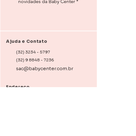
novidades da Baby Center
*
Ajuda e Contato
(32) 3234 - 5797
(32) 9 8848 - 7236
sac@babycenter.com.br
Endereço
R. Braz Bernardino, 34 - JF
R. São João Nepomuceno, 381 - JF
Instagram