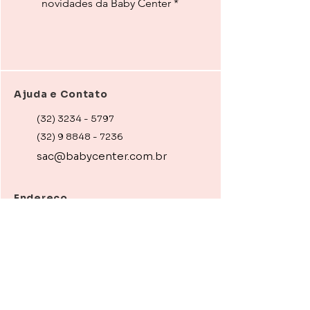
novidades da Baby Center
*
Ajuda e Contato
(32) 3234 - 5797
(32) 9 8848 - 7236
sac@babycenter.com.br
Endereço
R. Braz Bernardino, 34 - JF
R. São João Nepomuceno, 381 - JF
Instagram