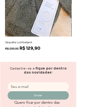
Jaqueta Lumberjack
Macacão Aurora
Preço normal
Preço promocional
Preço
R$ 129,90
R$ 139,90
R$ 299,90
Cadastre-se e
fique por dentro
das novidades
!
Enviar
Quero ficar por dentro das 