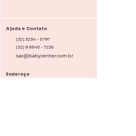
Ajuda e Contato
(32) 3234 - 5797
(32) 9 8848 - 7236
sac@babycenter.com.br
Endereço
R. Braz Bernardino, 34 - JF
R. São João Nepomuceno, 381 - JF
Instagram
Facebook