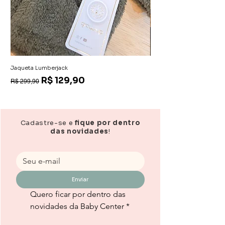
Jaqueta Lumberjack
Macacão Aurora
Preço normal
Preço promocional
Preço
R$ 129,90
R$ 139,90
R$ 299,90
Cadastre-se e
fique por dentro
das novidades
!
Enviar
Quero ficar por dentro das 
novidades da Baby Center
*