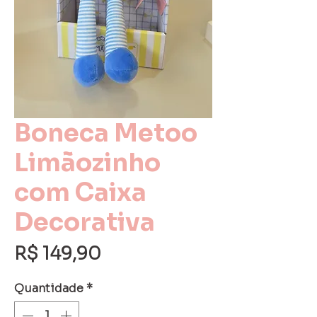
Boneca Metoo
Limãozinho
com Caixa
Decorativa
Preço
R$ 149,90
Quantidade
*