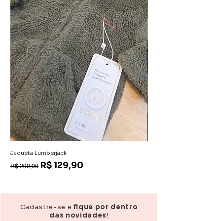
Jaqueta Lumberjack
Macacão Aurora
Preço normal
Preço promocional
Preço
R$ 129,90
R$ 139,90
R$ 299,90
Cadastre-se e
fique por dentro
das novidades
!